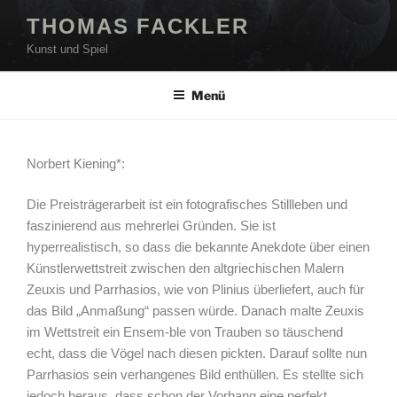
Zum
THOMAS FACKLER
Inhalt
Kunst und Spiel
springen
Menü
Norbert Kiening*:
Die Preisträgerarbeit ist ein fotografisches Stillleben und
faszinierend aus mehrerlei Gründen. Sie ist
hyperrealistisch, so dass die bekannte Anekdote über einen
Künstlerwettstreit zwischen den altgriechischen Malern
Zeuxis und Parrhasios, wie von Plinius überliefert, auch für
das Bild „Anmaßung“ passen würde. Danach malte Zeuxis
im Wettstreit ein Ensem-ble von Trauben so täuschend
echt, dass die Vögel nach diesen pickten. Darauf sollte nun
Parrhasios sein verhangenes Bild enthüllen. Es stellte sich
jedoch heraus, dass schon der Vorhang eine perfekt